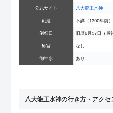
公式サイト
八大龍王水神
創建
不詳（1300年前）
例祭日
旧暦6月17日（最
奥宮
なし
御神水
あり
八大龍王水神の行き方・アクセ