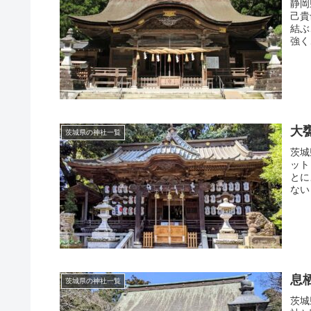
静岡
己貴
結ぶ
強く
大
茨城県の神社一覧
茨城
ット
とに
ない
ず、
息
茨城県の神社一覧
茨城