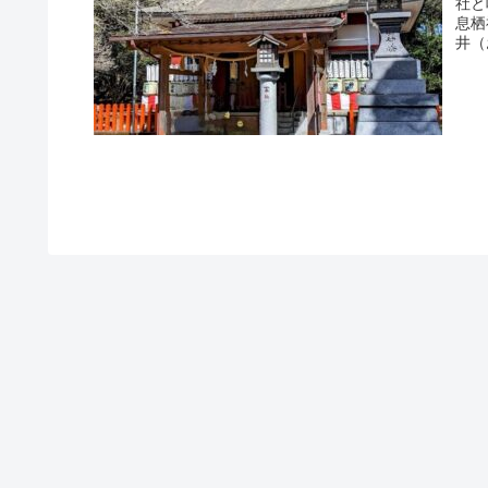
社と
息栖
井（
とし