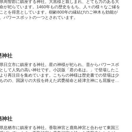
県周智郡に鎮座する神社。大黒様と親しまれ、とても力のある大
命が祀らています。1460年もの歴史をもち、人々の様々なご縁を
ことを得意としています。樹齢800年の縁結びのご神木も効能が
、パワースポットの一つとされています。
甕神社
県日立市に鎮座する神社。星の神様が祀られ、昔からパワースポ
として人気の高い神社です。小説版「君の名は。」で登場したこ
より再注目を集めています。こちらの神様は歴史書での登場は少
ものの、国譲りの大役を終えた武甕槌命と経津主神にも屈服せ
荒ぶる強さをもった神様とされています。
栖神社
県息栖市に鎮座する神社。香取神宮と鹿島神宮と合わせて東国三