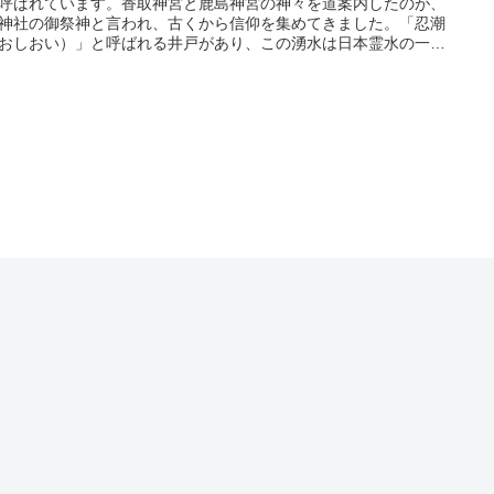
呼ばれています。香取神宮と鹿島神宮の神々を道案内したのが、
神社の御祭神と言われ、古くから信仰を集めてきました。「忍潮
おしおい）」と呼ばれる井戸があり、この湧水は日本霊水の一つ
て数えられています。