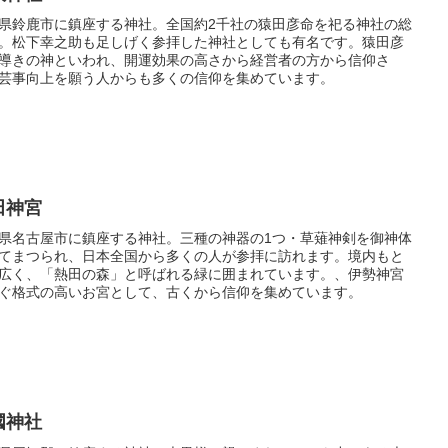
県鈴鹿市に鎮座する神社。全国約2千社の猿田彦命を祀る神社の総
。松下幸之助も足しげく参拝した神社としても有名です。猿田彦
導きの神といわれ、開運効果の高さから経営者の方から信仰さ
芸事向上を願う人からも多くの信仰を集めています。
田神宮
県名古屋市に鎮座する神社。三種の神器の1つ・草薙神剣を御神体
てまつられ、日本全国から多くの人が参拝に訪れます。境内もと
広く、「熱田の森」と呼ばれる緑に囲まれています。、伊勢神宮
ぐ格式の高いお宮として、古くから信仰を集めています。
國神社