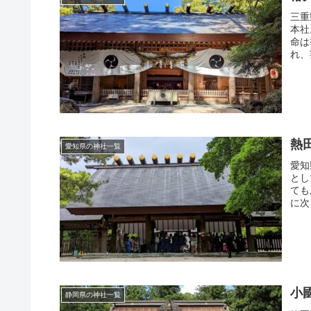
三重
本社
命は
れ、
熱
愛知県の神社一覧
愛知
とし
ても
に次
小
静岡県の神社一覧